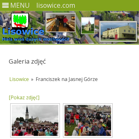
MENU
lisowice.com
Skip
to
content
Galeria zdjęć
Lisowice
»
Franciszek na Jasnej Górze
[Pokaz zdjęć]