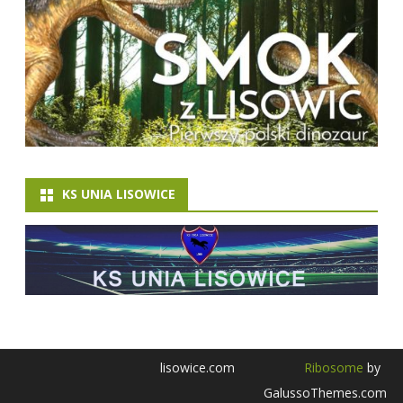
KS UNIA LISOWICE
lisowice.com
Ribosome
by
GalussoThemes.com