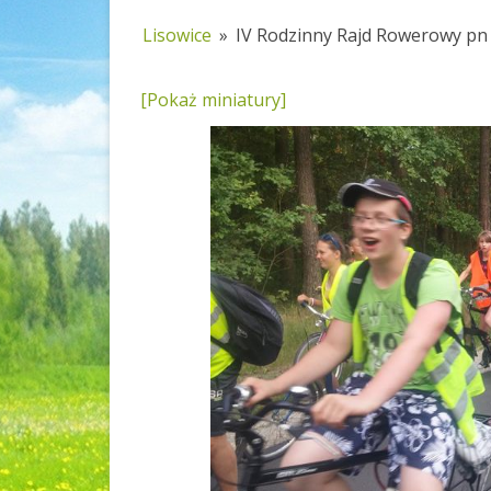
Lisowice
»
IV Rodzinny Rajd Rowerowy p
[Pokaż miniatury]