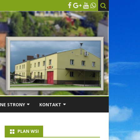
NE STRONY
KONTAKT
LISOWICE
KONTAKT
PLAN WSI
PALEONTOLOGICZNE
DOJAZD