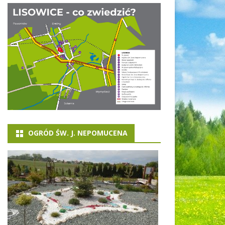
KA
ZKOLNO –
OLNY LISOWICE
PAWONKÓW
OGRÓD ŚW. J. NEPOMUCENA