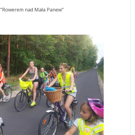
GRUPA SPELEO
BIBLIOTE
n "Rowerem nad Mała Panew"
OSP
ZESPÓŁ S
PRZEDSZK
STOWARZYSZENIE ROZWOJU
SOŁECTWA LISOWICE
GMINA 