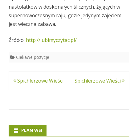
nastolatków w doskonałych ślicznych, żyjących w
y
supernowoczesnym raju, gdzie jedynym zajęciem
jest wieczna zabawa.
Źródło:
http://lubimyczytac.pl/
Ciekawe pozycje
Nawigacja
Spichlerzowe Wieści
Spichlerzowe Wieści
wpisu
PLAN WSI