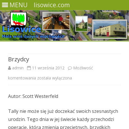
MENU
lisowice.com
Skip
to
content
Brzydcy
admin
11 września 2012
Możliwość
komentowania
B
została wyłączona
r
Autor: Scott Westerfeld
z
y
Tally nie może się już doczekać swoich szesnastych
d
urodzin. Tego dnia w jej świecie każdy przechodzi
operację, która zmienia przeciętnych, brzydkich
c